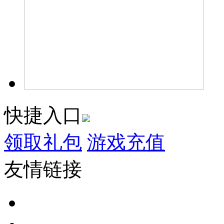
快捷入口
领取礼包
游戏充值
友情链接